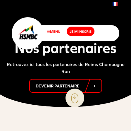
FR
EN
MENU
JE M'INSCRIS
N
o
s
p
a
r
t
e
n
a
i
r
e
s
Retrouvez ici tous les partenaires de Reims Champagne
Run
DEVENIR PARTENAIRE