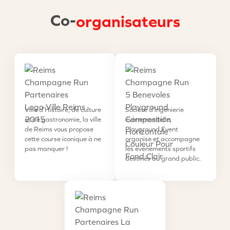
Co-
organisateurs
Ville d’Histoire, de culture
Société d’ingénierie
et de gastronomie, la ville
évènementielle,
de Reims vous propose
Playground Event
cette course iconique à ne
organise et accompagne
pas manquer !
les événements sportifs
destinés au grand public.