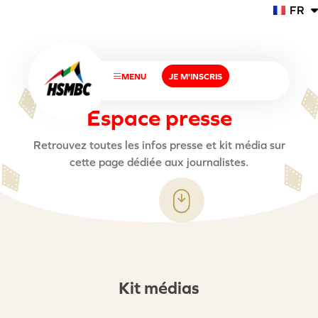
FR
EN
MENU
JE M'INSCRIS
E
s
p
a
c
e
p
r
e
s
s
e
Retrouvez toutes les infos presse et kit média sur
cette page dédiée aux journalistes.
Kit médias