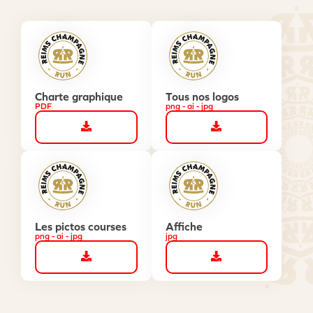
Charte graphique
Tous nos logos
PDF
png - ai - jpg
Les pictos courses
Affiche
png - ai - jpg
jpg