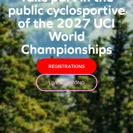
public cyclosportive
of the 2027 UCI
World
Championships
REGISTRATIONS
LIVE & CHRONO