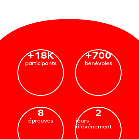
+
18
K
+
700
participants
bénévoles
8
2
épreuves
jours
d'événement