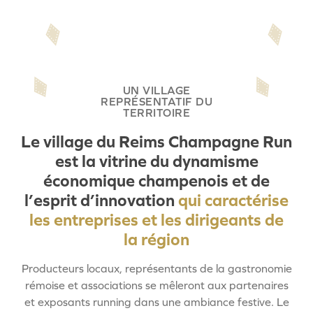
UN VILLAGE
REPRÉSENTATIF DU
TERRITOIRE
L
e
v
i
l
l
a
g
e
d
u
R
e
i
m
s
C
h
a
m
p
a
g
n
e
R
u
n
e
s
t
l
a
v
i
t
r
i
n
e
d
u
d
y
n
a
m
i
s
m
e
é
c
o
n
o
m
i
q
u
e
c
h
a
m
p
e
n
o
i
s
e
t
d
e
l
’
e
s
p
r
i
t
d
’
i
n
n
o
v
a
t
i
o
n
q
u
i
c
a
r
a
c
t
é
r
i
s
e
l
e
s
e
n
t
r
e
p
r
i
s
e
s
e
t
l
e
s
d
i
r
i
g
e
a
n
t
s
d
e
l
a
r
é
g
i
o
n
Producteurs locaux, représentants de la gastronomie
rémoise et associations se mêleront aux partenaires
et exposants running dans une ambiance festive. Le