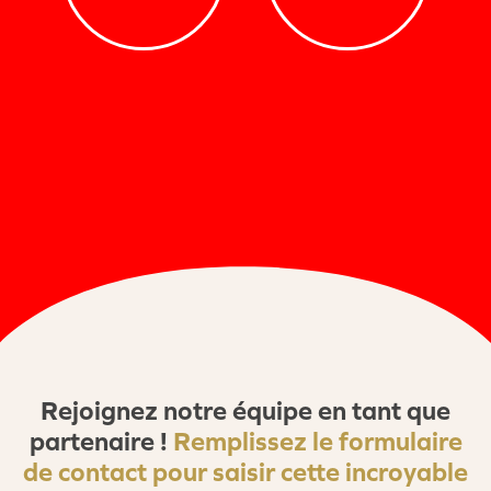
Rejoignez
notre
équipe
en
tant
que
partenaire
!
Remplissez
le
formulaire
de
contact
pour
saisir
cette
incroyable