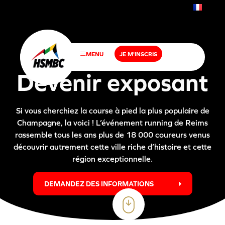
FR
EN
MENU
JE M'INSCRIS
D
e
v
e
n
i
r
e
x
p
o
s
a
n
t
Si vous cherchiez la course à pied la plus populaire de
Champagne, la voici ! L’événement running de Reims
rassemble tous les ans plus de 18 000 coureurs venus
découvrir autrement cette ville riche d’histoire et cette
région exceptionnelle.
DEMANDEZ DES INFORMATIONS